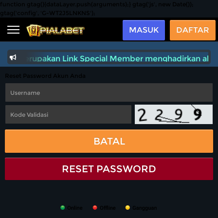
function gtag(){dataLayer.push(arguments);} gtag('js', new Date());
Beranda
gtag('config', 'G-WT2J5LNKNS');
MASUK
DAFTAR
Sports
BARU
PROMO
Live Casino
BARU
ET merupakan Link Special Member menghadirkan akses 
IDNPoker
BARU
Reset Password Akun Anda
Slots
PROMO
IDNLIVE
BARU
Stream N Spin
BATAL
Arcade
PROMO
RESET PASSWORD
Table Games
Lottery
BARU
PROMO
IDNRaffle