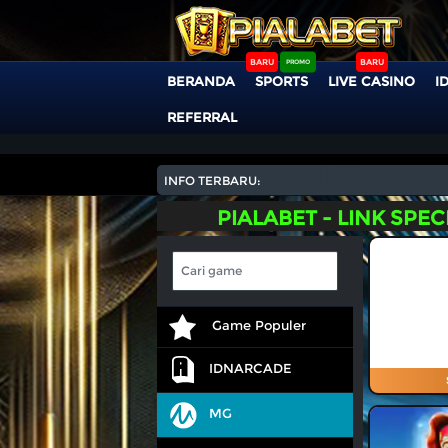
function gtag(){dataLayer.push(arguments);} gtag('js', new Date()); gtag('config'
BARU
BARU
PROMO
BERANDA
SPORTS
LIVE CASINO
I
REFERRAL
INFO TERBARU:
PIAL
PIALABET - LINK SP
Game Populer
IDNARCADE
MG