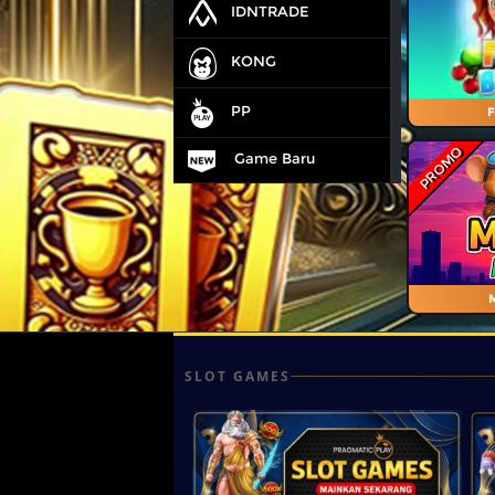
IDNTRADE
KONG
PP
F
PROMO
Game Baru
M
SLOT GAMES