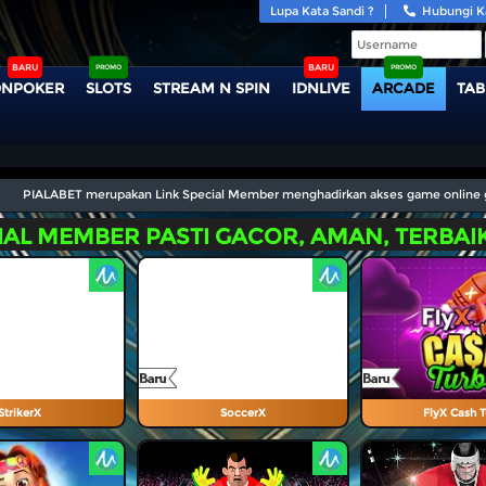
, 'G-WT2J5LNKNS');
Lupa Kata Sandi ?
Hubungi K
BARU
BARU
PROMO
PROMO
DNPOKER
SLOTS
STREAM N SPIN
IDNLIVE
ARCADE
TAB
ABET merupakan Link Special Member menghadirkan akses game online gacor terb
ECIAL MEMBER PASTI GACOR, AMAN, TERBA
StrikerX
SoccerX
FlyX Cash 