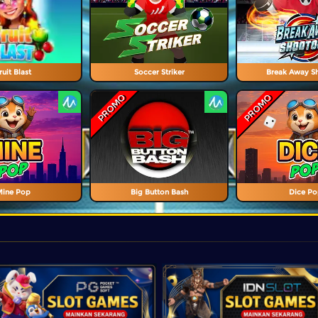
ruit Blast
Soccer Striker
Break Away S
PROMO
PROMO
ine Pop
Big Button Bash
Dice Po