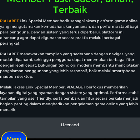
Terbaik
PIALABET
Link Special Member hadir sebagai akses platform game online
yang mengutamakan kemudahan, kenyamanan, dan performa stabil bagi
para pengguna. Dengan sistem yang terus diperbarui, platform ini
dirancang agar dapat digunakan secara praktis melalui berbagai
perangkat.
PIALABET menawarkan tampilan yang sederhana dengan navigasi yang
mudah dipahami, sehingga pengguna dapat menemukan berbagai fitur
dengan lebih cepat. Dukungan teknologi modern membantu menciptakan
pengalaman penggunaan yang lebih responsif, baik melalui smartphone
maupun desktop.
Melalui akses Link Special Member, PIALABET berfokus memberikan
layanan digital yang nyaman dengan sistem yang optimal. Performa stabil,
tampilan yang user friendly, serta pembaruan fitur secara berkala menjadi
bagian penting dalam menghadirkan pengalaman game online yang lebih
menarik.
Licensed
Menu