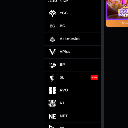
YGG
Spin
BG
Askmeslot
VPlus
BP
SL
NEW
RVO
RT
NET