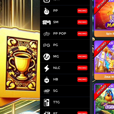
PROMO
PP
PROMO
SM
PROMO
PP POP
Spin 
PROMO
EK
PROMO
PG
MG
PROMO
NLC
PROMO
Zeus Wi
HB
PROMO
EK
PROMO
5G
TTG
PT
PROMO