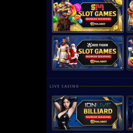
LIVE CASINO