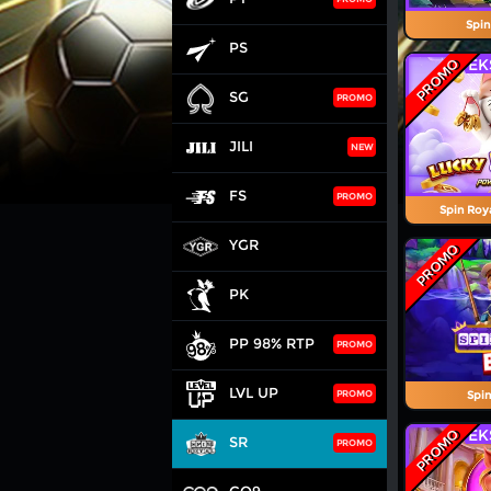
Spin
PS
EK
PROMO
SG
PROMO
JILI
NEW
FS
PROMO
Spin Roya
YGR
PROMO
PK
PP 98% RTP
PROMO
LVL UP
PROMO
Spin
EK
PROMO
SR
PROMO
CQ9