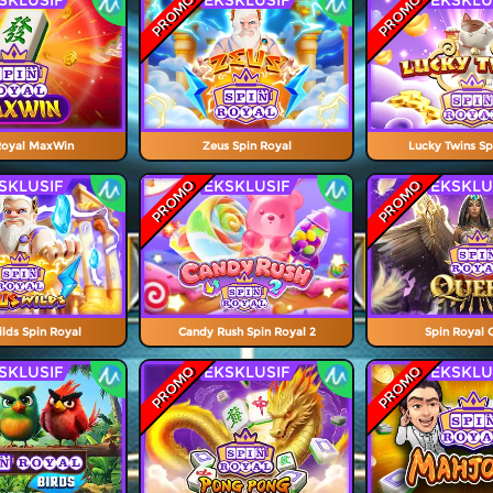
PROMO
PROMO
Royal MaxWin
Zeus Spin Royal
Lucky Twins Sp
SKLUSIF
EKSKLUSIF
EKSKLU
PROMO
PROMO
lds Spin Royal
Candy Rush Spin Royal 2
Spin Royal 
SKLUSIF
EKSKLUSIF
EKSKLU
PROMO
PROMO