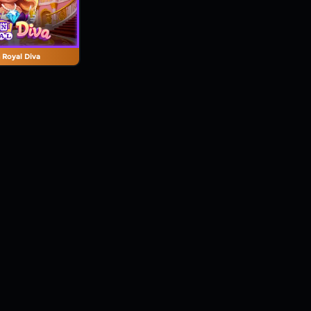
 Royal Diva